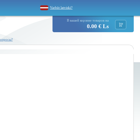
Varbūt latviski?
В вашей корзине товаров на
0.00 € Ls
вопросы?