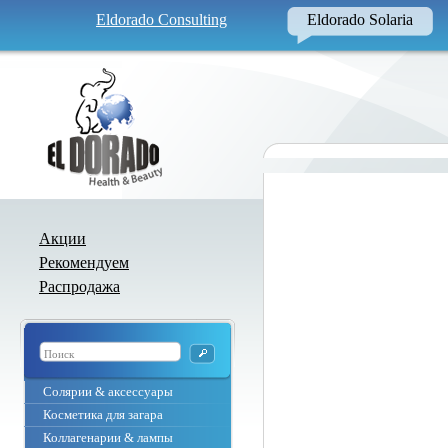
Eldorado Consulting
Eldorado Solaria
Акции
Рекомендуем
Распродажа
Солярии & аксессуары
Косметика для загара
Коллагенарии & лампы