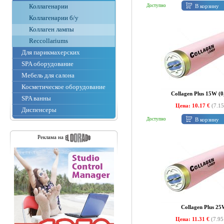
Коллагенарии
В корзину
Доступно
Коллагенарии б/у
Коллаген лампы
Reccollariums
Для парикмахерских
SPA оборудование
Мебель для салона
Косметическое оборудование
Collagen Plus 15W (0
SPA ванны
Цена: 10.17 €
(7.15
Диспенсеры
В корзину
Доступно
Реклама на
Collagen Plus 2
Цена: 11.31 €
(7.95