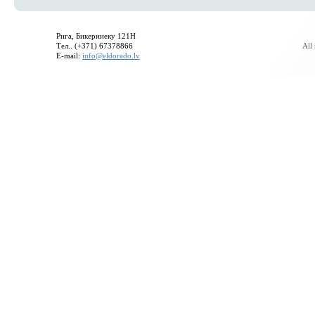
Рига, Бикерниеку 121H
Тел.. (+371) 67378866
All
E-mail:
info@eldorado.lv