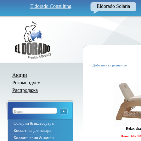
Eldorado Consulting
Eldorado Solaria
Добавить к сравнению
Акции
Рекомендуем
Распродажа
Солярии & аксессуары
Relax cha
Косметика для загара
Цена: 682.9
Коллагенарии & лампы