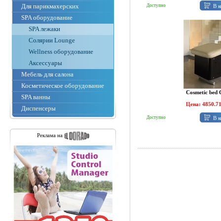
Для парикмахерских
В к
Доступно
SPA оборудование
SPA лежаки
Солярии Lounge
Wellness оборудование
Аксессуары
Мебель для салона
Косметическое оборудование
Cosmetic be
SPA ванны
Цена: 4850.7
Диспенсеры
В к
Доступно
Реклама на