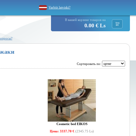
Varbūt latviski?
В вашей корзине товаров на
0.00 € Ls
вопросы?
ежаки
Сортировать по:
Cosmetic bed EIKOS
Цена: 3337.70 €
(2345.75 Ls)