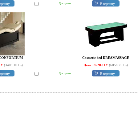
орзину
В корзину
Доступно
d CONFORTIUM
Cosmetic bed DREAMASSAGE
1 €
(3409.10 Ls)
Цена: 8620.11 €
(6058.25 Ls)
орзину
В корзину
Доступно