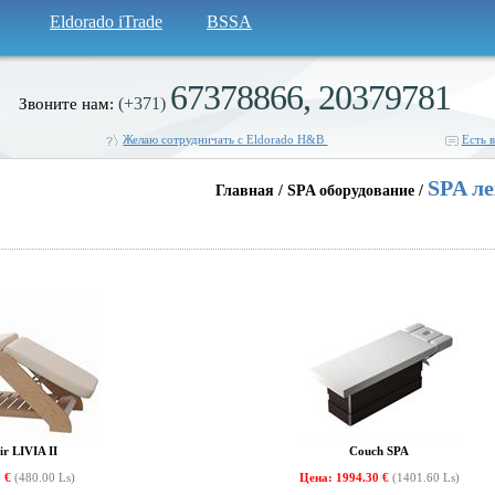
Eldorado iTrade
BSSA
67378866, 20379781
(+371)
Звоните нам:
Желаю сотрудничать с Eldorado H&B
Есть 
SPA л
Главная / SPA оборудование /
ir LIVIA II
Couch SPA
8 €
(480.00 Ls)
Цена: 1994.30 €
(1401.60 Ls)