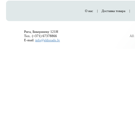
О нас
|
Доставка товара
|
Рига, Бикерниеку 121H
Тел.. (+371) 67378866
All
E-mail:
info@eldorado.lv