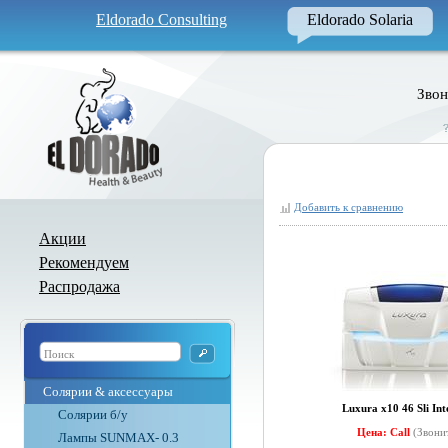
Eldorado Consulting
Eldorado Solaria
Звон
Добавить к сравнению
Акции
Рекомендуем
Распродажа
Солярии & аксессуары
Luxura x10 46 Sli Int
Солярии б/у
Цена: Call
(Звони
Лампы SUNMAX- 0.3