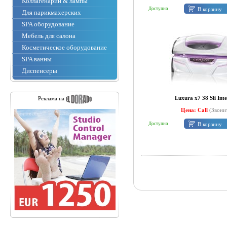
Коллагенарии & лампы
В корзину
Доступно
Для парикмахерских
SPA оборудование
Мебель для салона
Косметическое оборудование
SPA ванны
Диспенсеры
Luxura x7 38 Sli Inte
Реклама на
Цена: Call
(Звони
В корзину
Доступно