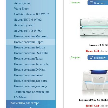
Аксессуары
В корзину
Доступно
Vibra Floor
Collatan Лампы 0.3 W/m2
Лампы ЕС 0.6 W/m2
Лампы Type-III
Лампы EC 0.3 W/m2
Новые солярии Megasun
Новые солярии Hapro
Luxura x3 32 Sl
Новые солярии Soltron
Цена: Call
(Звони
Новые солярии I.SO Italia
В корзину
Доступно
Новые солярии Tanzi
Новые солярии Tecnosole
Новые солярии Dr Kern
Новые солярии Smart
Новые солярии для дома
Новые солярии для лица
Техническое обеспечение
UV Meter
Luxura x10 52 Sli High 
Косметика для загара
Цена: Call
(Звони