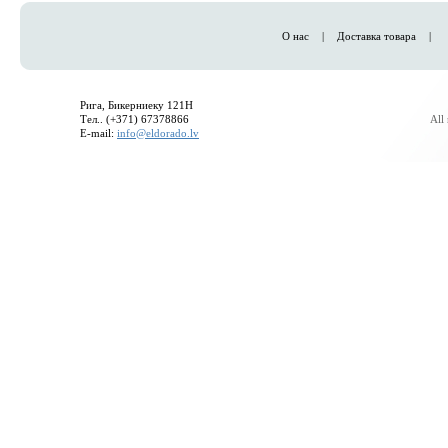
О нас
|
Доставка товара
|
Рига, Бикерниеку 121H
Тел.. (+371) 67378866
All
E-mail:
info@eldorado.lv