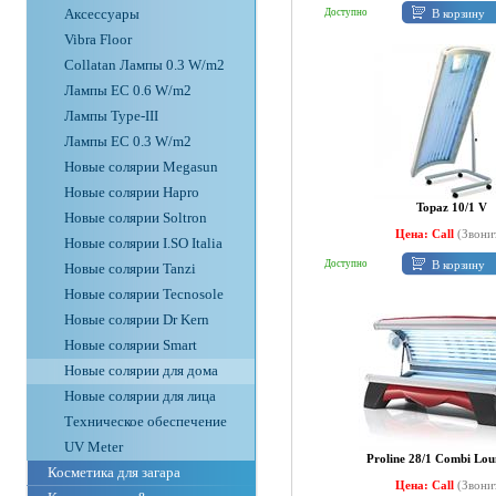
Аксессуары
В корзину
Доступно
Vibra Floor
Collatan Лампы 0.3 W/m2
Лампы ЕС 0.6 W/m2
Лампы Type-III
Лампы EC 0.3 W/m2
Новые солярии Megasun
Новые солярии Hapro
Topaz 10/1 V
Новые солярии Soltron
Цена: Call
(Звони
Новые солярии I.SO Italia
В корзину
Доступно
Новые солярии Tanzi
Новые солярии Tecnosole
Новые солярии Dr Kern
Новые солярии Smart
Новые солярии для дома
Новые солярии для лица
Техническое обеспечение
UV Meter
Proline 28/1 Combi Lo
Косметика для загара
Цена: Call
(Звони