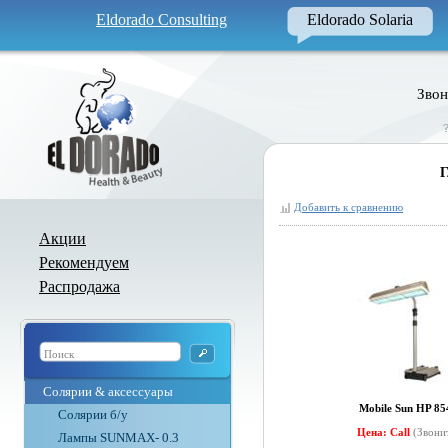
Eldorado Consulting
Eldorado Solaria
Звон
Г
Добавить к сравнению
Акции
Рекомендуем
Распродажа
Солярии & аксессуары
Mobile Sun HP 85
Солярии б/у
Цена: Call
(Звони
Лампы SUNMAX- 0.3