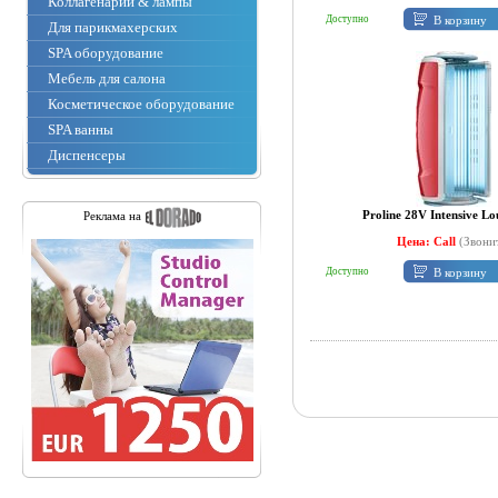
Коллагенарии & лампы
В корзину
Доступно
Для парикмахерских
SPA оборудование
Мебель для салона
Косметическое оборудование
SPA ванны
Диспенсеры
Proline 28V Intensive L
Реклама на
Цена: Call
(Звони
В корзину
Доступно