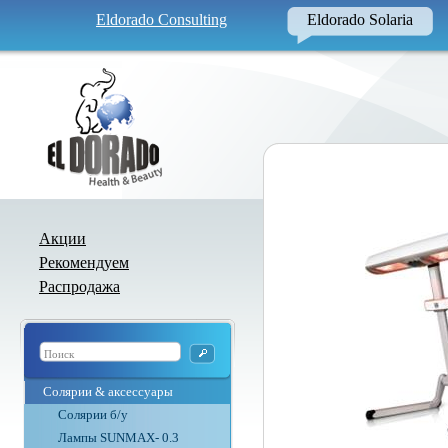
Eldorado Consulting
Eldorado Solaria
Акции
Рекомендуем
Распродажа
Солярии & аксессуары
Солярии б/у
Лампы SUNMAX- 0.3