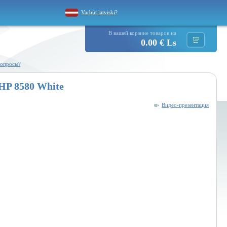
Varbūt latviski?
В вашей корзине товаров на
0.00 € Ls
вопросы?
 HP 8580 White
Видео-презентация