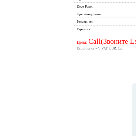
Deco Panel:
Operationg hours:
Размер, см:
Гарантия:
Call(Звоните L
Цена:
Export price w/o VAT, EUR: Call