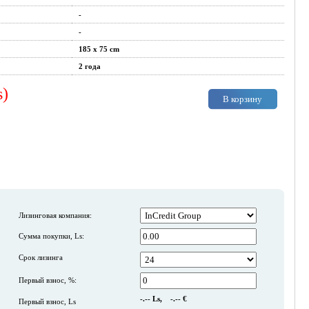
-
-
185 x 75 cm
2 года
s)
В корзину
Лизинговая компания:
Сумма покупки, Ls:
Срок лизинга
Первый взнос, %:
-.--
Ls,
-.--
€
Первый взнос, Ls