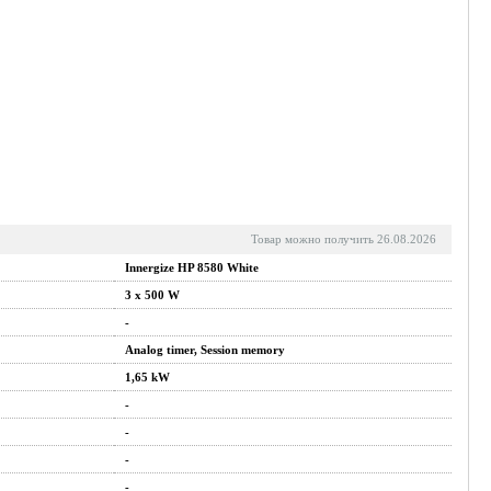
Товар можно получить 26.08.2026
Innergize HP 8580 White
3 x 500 W
-
Analog timer, Session memory
1,65 kW
-
-
-
-