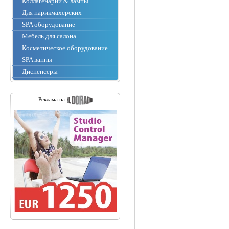
Коллагенарии & лампы
Для парикмахерских
SPA оборудование
Мебель для салона
Косметическое оборудование
SPA ванны
Диспенсеры
Реклама на