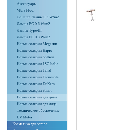
Аксессуары
Vibra Floor
Collatan Лампы 0.3 W/m2
Лампы ЕС 0.6 W/m2
Лампы Type-III
Лампы EC 0.3 W/m2
Новые солярии Megasun
Новые солярии Hapro
Новые солярии Soltron
Новые солярии I.SO Italia
Новые солярии Tanzi
Новые солярии Tecnosole
Новые солярии Dr Kern
Новые солярии Smart
Новые солярии для дома
Новые солярии для лица
Техническое обеспечение
UV Meter
Косметика для загара