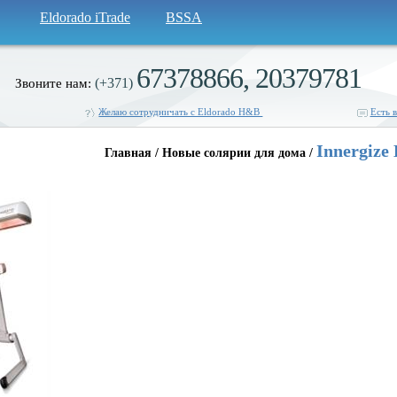
Eldorado iTrade
BSSA
67378866, 20379781
(+371)
Звоните нам:
Желаю сотрудничать с Eldorado H&B
Есть 
Innergize
Главная / Новые солярии для дома /