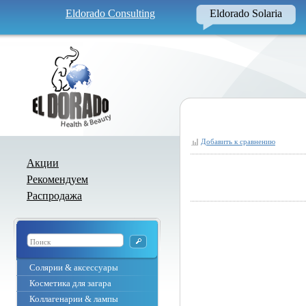
Eldorado Consulting
Eldorado Solaria
Добавить к сравнению
Акции
Рекомендуем
Распродажа
Солярии & аксессуары
Косметика для загара
Коллагенарии & лампы