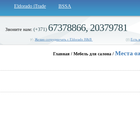
Eldorado iTrade
BSSA
67378866, 20379781
(+371)
Звоните нам:
Желаю сотрудничать с Eldorado H&B
Есть 
Места о
Главная / Мебель для салона /