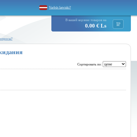
Varbūt latviski?
В вашей корзине товаров на
0.00 € Ls
вопросы?
жидания
Сортировать по: