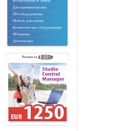
Коллагенарии & лампы
Для парикмахерских
SPA оборудование
Мебель для салона
Косметическое оборудование
SPA ванны
Диспенсеры
Реклама на