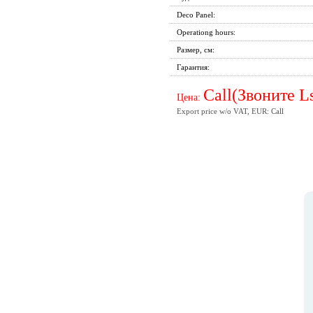
Deco Panel:
Operationg hours:
Размер, см:
Гарантия:
Call(Звоните L
Цена:
Export price w/o VAT, EUR: Call