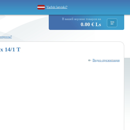
Varbūt latviski?
В вашей корзине товаров на
0.00 € Ls
вопросы?
x 14/1 T
Видео-презентация