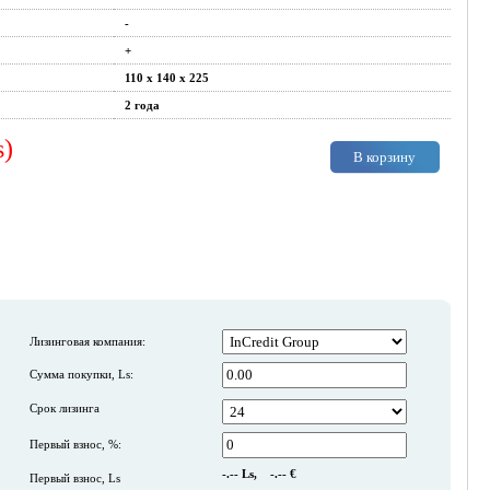
-
+
110 x 140 x 225
2 года
s)
В корзину
Лизинговая компания:
Сумма покупки, Ls:
Срок лизинга
Первый взнос, %:
-.--
Ls,
-.--
€
Первый взнос, Ls