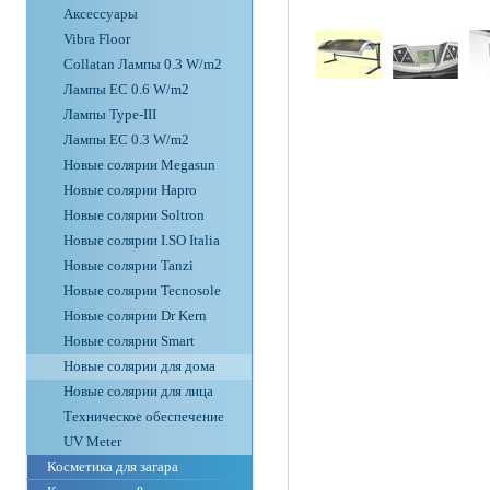
Аксессуары
Vibra Floor
Collatan Лампы 0.3 W/m2
Лампы ЕС 0.6 W/m2
Лампы Type-III
Лампы EC 0.3 W/m2
Новые солярии Megasun
Новые солярии Hapro
Новые солярии Soltron
Новые солярии I.SO Italia
Новые солярии Tanzi
Новые солярии Tecnosole
Новые солярии Dr Kern
Новые солярии Smart
Новые солярии для дома
Новые солярии для лица
Техническое обеспечение
UV Meter
Косметика для загара