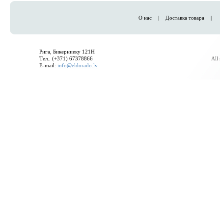
О нас
|
Доставка товара
|
Рига, Бикерниеку 121H
Тел.. (+371) 67378866
All
E-mail:
info@eldorado.lv