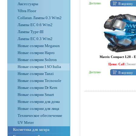
Аксессуары
В корзину
Доступно
Vibra Floor
Collatan Лампы 0.3 W/m2
Лампы ЕС 0.6 W/m2
Лампы Type-III
Лампы EC 0.3 W/m2
Новые солярии Megasun
Новые солярии Hapro
Matrix Compact L28 -
Новые солярии Soltron
Цена: Call
(Звони
Новые солярии I.SO Italia
В корзину
Доступно
Новые солярии Tanzi
Новые солярии Tecnosole
Новые солярии Dr Kern
Новые солярии Smart
Новые солярии для дома
Новые солярии для лица
Техническое обеспечение
UV Meter
Косметика для загара