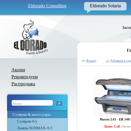
Eldorado Consulting
Eldorado Solaria
Звон
Г
Фильтр
Добавить к ср
Акции
Рекомендуем
Распродажа
Солярии & аксессуары
Matrix L43 - ER 140
Солярии б/у
Цена: Call
(Звони
Лампы SUNMAX- 0.3