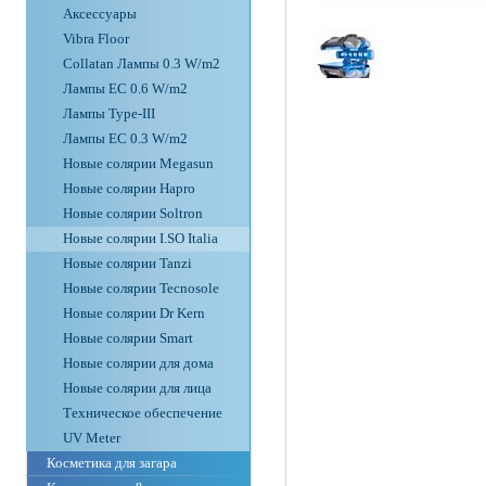
Аксессуары
Vibra Floor
Collatan Лампы 0.3 W/m2
Лампы ЕС 0.6 W/m2
Лампы Type-III
Лампы EC 0.3 W/m2
Новые солярии Megasun
Новые солярии Hapro
Новые солярии Soltron
Новые солярии I.SO Italia
Новые солярии Tanzi
Новые солярии Tecnosole
Новые солярии Dr Kern
Новые солярии Smart
Новые солярии для дома
Новые солярии для лица
Техническое обеспечение
UV Meter
Косметика для загара