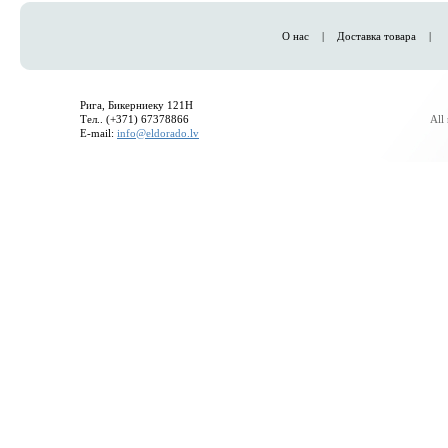
О нас
|
Доставка товара
|
Рига, Бикерниеку 121H
Тел.. (+371) 67378866
All
E-mail:
info@eldorado.lv