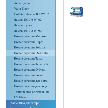
Аксессуары
Vibra Floor
Collatan Лампы 0.3 W/m2
Лампы ЕС 0.6 W/m2
Лампы Type-III
Лампы EC 0.3 W/m2
Новые солярии Megasun
Новые солярии Hapro
Новые солярии Soltron
Новые солярии I.SO Italia
Новые солярии Tanzi
Новые солярии Tecnosole
Новые солярии Dr Kern
Новые солярии Smart
Новые солярии для дома
Новые солярии для лица
Техническое обеспечение
UV Meter
Косметика для загара