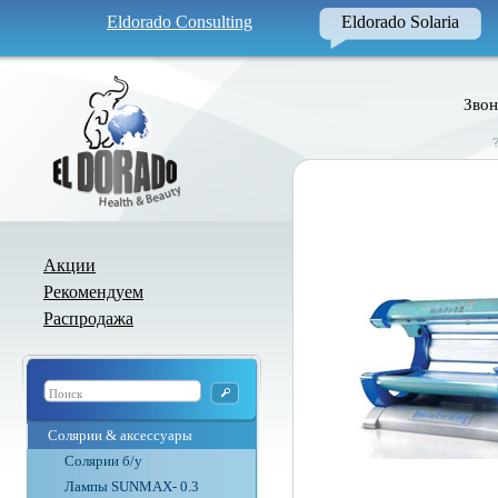
Eldorado Consulting
Eldorado Solaria
Звон
Акции
Рекомендуем
Распродажа
Солярии & аксессуары
Солярии б/у
Лампы SUNMAX- 0.3