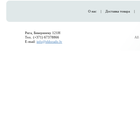
О нас
|
Доставка товара
|
Рига, Бикерниеку 121H
Тел.. (+371) 67378866
All
E-mail:
info@eldorado.lv