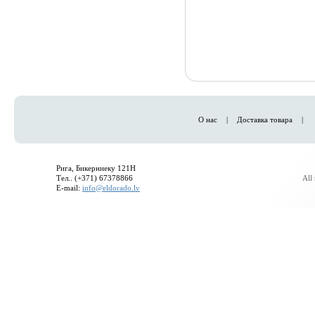
О нас
|
Доставка товара
|
Рига, Бикерниеку 121H
Тел.. (+371) 67378866
All
E-mail:
info@eldorado.lv